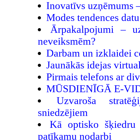
Inovatīvs uzņēmums –
Modes tendences datu 
Ārpakalpojumi – 
neveiksmēm?
Darbam un izklaidei c
Jaunākās idejas virtua
Pirmais telefons ar d
MŪSDIENĪGĀ E-VI
Uzvaroša strat
sniedzējiem
Kā optisko šķiedru 
patīkamu nodarbi