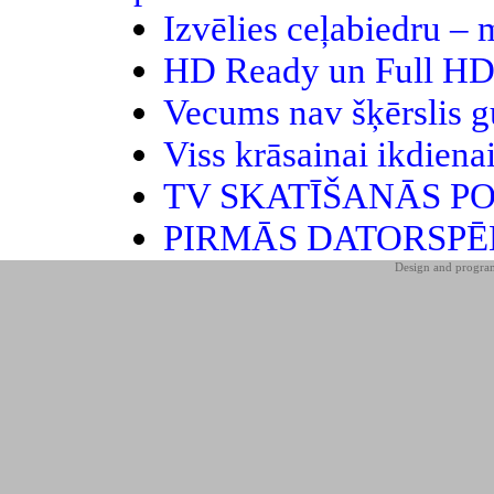
Izvēlies ceļabiedru – 
HD Ready un Full HD 
Vecums nav šķērslis g
Viss krāsainai ikdienai
TV SKATĪŠANĀS PO
PIRMĀS DATORSPĒ
Design and progr