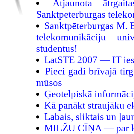
Atjaunota ātrga
Sanktpēterburgas teleko
Sanktpēterburgas M. B
telekomunikāciju univ
studentus!
LatSTE 2007 — IT ies
Pieci gadi brīvajā ti
mūsos
Ģeotelpiskā informācij
Kā panākt straujāku 
Labais, sliktais un ļ
MILŽU CĪŅA — par ko 