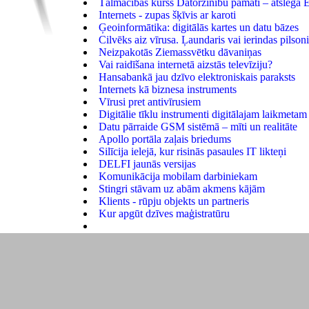
Tālmācības kurss Datorzinību pamati – atslēga 
Internets - zupas šķīvis ar karoti
Ģeoinformātika: digitālās kartes un datu bāzes
Cilvēks aiz vīrusa. Ļaundaris vai ierindas pilson
Neizpakotās Ziemassvētku dāvaniņas
Vai raidīšana internetā aizstās televīziju?
Hansabankā jau dzīvo elektroniskais paraksts
Internets kā biznesa instruments
Vīrusi pret antivīrusiem
Digitālie tīklu instrumenti digitālajam laikmetam
Datu pārraide GSM sistēmā – mīti un realitāte
Apollo portāla zaļais briedums
Silīcija ielejā, kur risinās pasaules IT likteņi
DELFI jaunās versijas
Komunikācija mobilam darbiniekam
Stingri stāvam uz abām akmens kājām
Klients - rūpju objekts un partneris
Kur apgūt dzīves maģistratūru