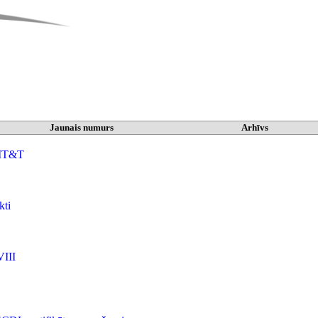
Jaunais numurs
Arhīvs
u IT&T
kti
VIII