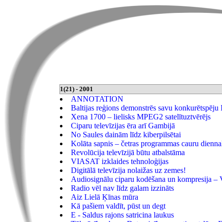
1(21) - 2001
ANNOTATION
Baltijas reģions demonstrēs savu konkurētspēj
Xena 1700 – lielisks MPEG2 satelītuztvērējs
Ciparu televīzijas ēra arī Gambijā
No Saules dainām līdz kiberpilsētai
Kolāta sapnis – četras programmas cauru dienna
Revolūcija televīzijā būtu atbalstāma
VIASAT izklaides tehnoloģijas
Digitālā televīzija nolaižas uz zemes!
Audiosignālu ciparu kodēšana un kompresija – 
Radio vēl nav līdz galam izzināts
Aiz Lielā Ķīnas mūra
Kā pašiem valdīt, pūst un degt
E - Saldus rajons satricina laukus