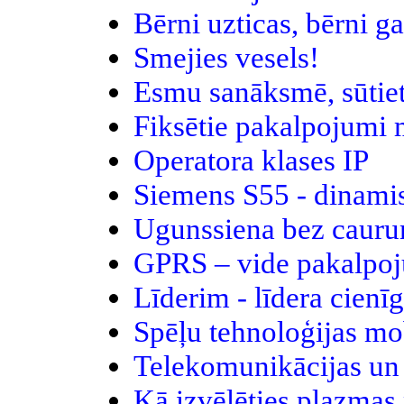
Bērni uzticas, bērni g
Smejies vesels!
Esmu sanāksmē, sūtiet
Fiksētie pakalpojumi m
Operatora klases IP
Siemens S55 - dinami
Ugunssiena bez caur
GPRS – vide pakalpoju
Līderim - līdera cien
Spēļu tehnoloģijas mo
Telekomunikācijas un 
Kā izvēlēties plazmas 