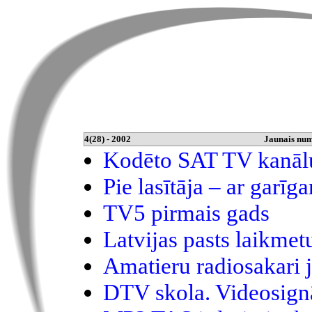
4(28) - 2002
Jaunais nu
Kodēto SAT TV kanāl
Pie lasītāja – ar garī
TV5 pirmais gads
Latvijas pasts laikmet
Amatieru radiosakari 
DTV skola. Videosign