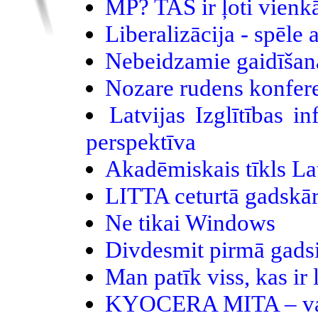
MP? TAS ir ļoti vienkā
Liberalizācija - spēl
Nebeidzamie gaidīšana
Nozare rudens konfer
Latvijas Izglītības i
perspektīva
Akadēmiskais tīkls Latv
LITTA ceturtā gadskār
Ne tikai Windows
Divdesmit pirmā gadsi
Man patīk viss, kas ir l
KYOCERA MITA – vair