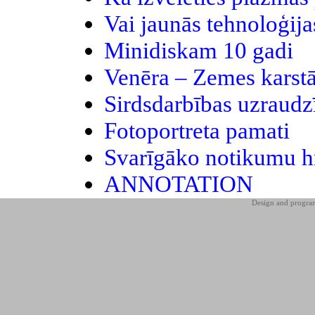
Vai jaunās tehnoloģij
Minidiskam 10 gadi
Venēra – Zemes karst
Sirdsdarbības uzraudz
Fotoportreta pamati
Svarīgāko notikumu h
ANNOTATION
Design and progr