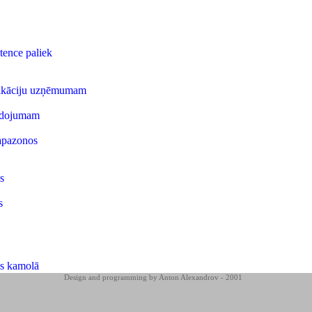
tence paliek
nikāciju uzņēmumam
lidojumam
apazonos
s
s
as kamolā
Design and programming by
Anton Alexandrov
- 2001