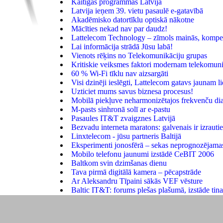
Kaitīgās programmas Latvijā
Latvija ieņem 39. vietu pasaulē e-gatavībā
Akadēmisko datortīklu optiskā nākotne
Mācīties nekad nav par daudz!
Lattelecom Technology – zīmols mainās, kompe
Lai informācija strādā Jūsu labā!
Vienots rēķins no Telekomunikāciju grupas
Kritiskie veiksmes faktori modernam telekomu
60 % Wi-Fi tīklu nav aizsargāti
Visi dzinēji ieslēgti, Lattelecom gatavs jaunam 
Uzticiet mums savus biznesa procesus!
Mobilā piekļuve neharmonizētajos frekvenču di
M-pasts sinhronā solī ar e-pastu
Pasaules IT&T zvaigznes Latvijā
Bezvadu interneta maratons: galvenais ir izrautie
Linxtelecom - jūsu partneris Baltijā
Eksperimenti jonosfērā – sekas neprognozējama
Mobilo telefonu jaunumi izstādē CeBIT 2006
Baltkom svin dzimšanas dienu
Tava pirmā digitālā kamera – pēcapstrāde
Ar Aleksandru Tīpaini sākās VEF vēsture
Baltic IT&T: forums plešas plašumā, izstāde tin