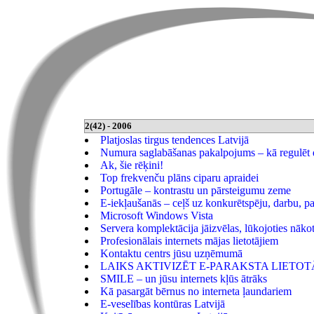
2(42) - 2006
Platjoslas tirgus tendences Latvijā
Numura saglabāšanas pakalpojums – kā regulēt 
Ak, šie rēķini!
Top frekvenču plāns ciparu apraidei
Portugāle – kontrastu un pārsteigumu zeme
E-iekļaušanās – ceļš uz konkurētspēju, darbu, p
Microsoft Windows Vista
Servera komplektācija jāizvēlas, lūkojoties nāko
Profesionālais internets mājas lietotājiem
Kontaktu centrs jūsu uzņēmumā
LAIKS AKTIVIZĒT E-PARAKSTA LIETOT
SMILE – un jūsu internets kļūs ātrāks
Kā pasargāt bērnus no interneta ļaundariem
E-veselības kontūras Latvijā