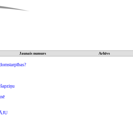
Jaunais numurs
Arhīvs
domstarpības?
ašapziņu
tnē
ĀJU