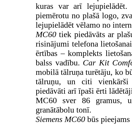
kuras var arī lejupielādēt.
piemērotu no plašā logo, zva
lejupielādēt vēlamo no inter
MC60
tiek piedāvāts ar pla
risinājumi telefona lietošana
ērtības – komplekts lietoša
balss vadību.
Car Kit Comf
mobilā tālruņa turētāju, ko 
tālruņu, un citi vienkārši
piedāvāti arī īpaši ērti lādētā
MC60 sver 86 gramus, un 
granātābolu tonī.
Siemens
MC60
būs pieejams 