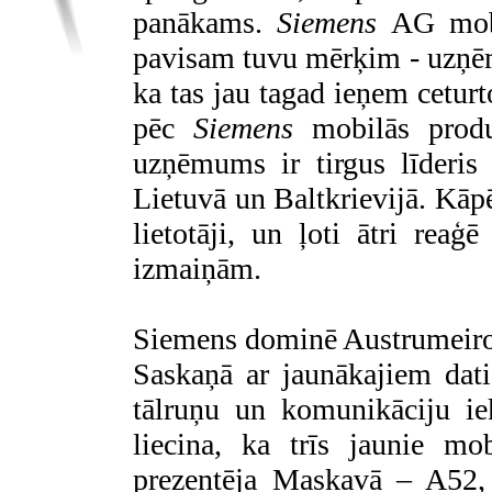
panākams.
Siemens
AG mob
pavisam tuvu mērķim - uzņēmu
ka tas jau tagad ieņem ceturto
pēc
Siemens
mobilās produ
uzņēmums ir tirgus līderis 
Lietuvā un Baltkrievijā. Kāp
lietotāji, un ļoti ātri reaģ
izmaiņām.
Siemens dominē Austrumeir
Saskaņā ar jaunākajiem da
tālruņu un komunikāciju ie
liecina, ka trīs jaunie mo
prezentēja Maskavā – A52,