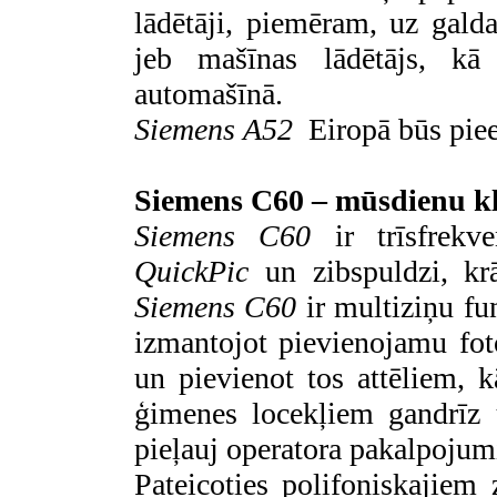
lādētāji, piemēram, uz galda
jeb mašīnas lādētājs, kā 
automašīnā.
Siemens
A52
Eiropā būs pie
Siemens C60 – mūsdienu k
Siemens C60
ir trīsfrek
QuickPic
un zibspuldzi, kr
Siemens C60
ir multiziņu fu
izmantojot pievienojamu fot
un pievienot tos attēliem, k
ģimenes locekļiem gandrīz 
pieļauj operatora pakalpojum
Pateicoties polifoniskaji