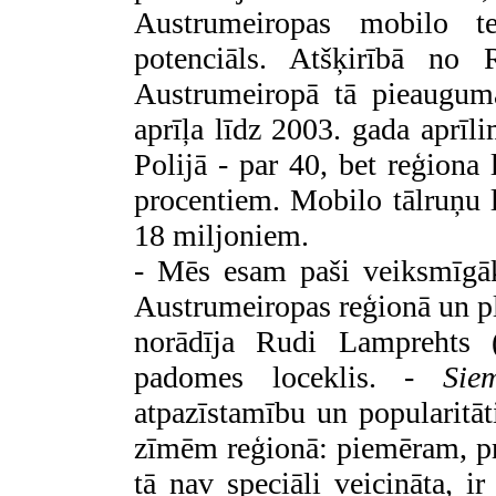
Austrumeiropas mobilo te
potenciāls. Atšķirībā no R
Austrumeiropā tā pieauguma
aprīļa līdz 2003. gada aprīli
Polijā - par 40, bet reģiona 
procentiem. Mobilo tālruņu l
18 miljoniem.
- Mēs esam paši veiksmīgāk
Austrumeiropas reģionā un pl
norādīja Rudi Lamprehts 
padomes loceklis. -
Sie
atpazīstamību un popularitāt
zīmēm reģionā: piemēram, pre
tā nav speciāli veicināta, i