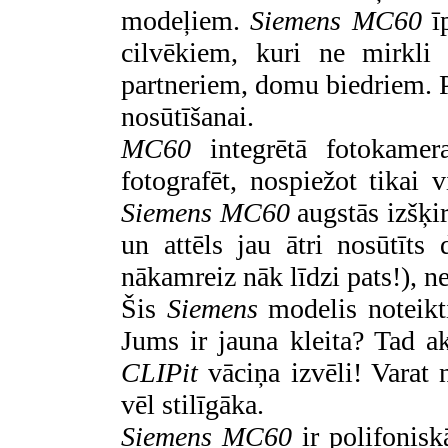
modeļiem.
Siemens MC60
ī
cilvēkiem, kuri ne mirkli 
partneriem, domu biedriem. Pa
nosūtīšanai.
MC60
integrētā fotokamera
fotografēt, nospiežot tikai 
Siemens MC60
augstās izšķir
un attēls jau ātri nosūtīts 
nākamreiz nāk līdzi pats!), n
Šis
Siemens
modelis noteikt
Jums ir jauna kleita? Tad ak
CLIPit
vāciņa izvēli! Varat n
vēl stilīgāka.
Siemens MC60
ir polifonisk