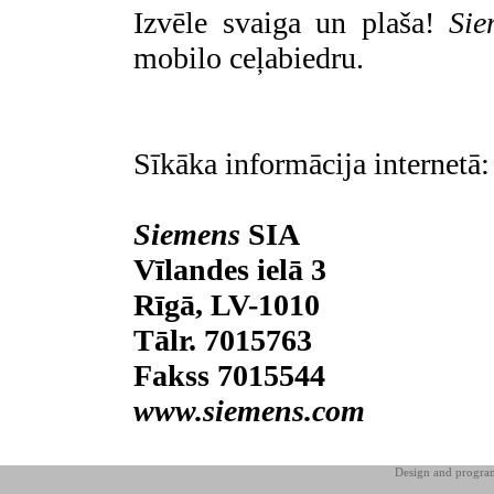
Izvēle svaiga un plaša!
Sie
mobilo ceļabiedru.
Sīkāka informācija internetā
Siemens
SIA
Vīlandes ielā 3
Rīgā, LV-1010
Tālr. 7015763
Fakss 7015544
www.siemens.com
Design and progr