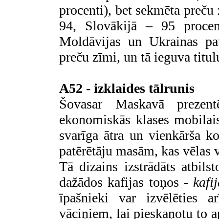
procenti), bet sekmēta preču 
94, Slovākijā – 95 procent
Moldāvijas un Ukrainas pa
preču zīmi, un tā ieguva titu
A52 - izklaides tālrunis
Šovasar Maskavā prezen
ekonomiskās klases mobilais 
svarīga ātra un vienkārša k
patērētāju masām, kas vēlas v
Tā dizains izstrādāts atbil
dažādos kafijas toņos -
kafi
īpašnieki var izvēlēties
vāciņiem, lai pieskaņotu to