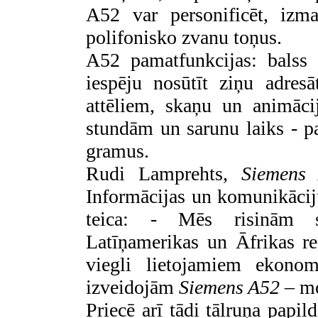
A52 var personificēt, izma
polifonisko zvanu toņus.
A52 pamatfunkcijas: balss 
iespēju nosūtīt ziņu adres
attēliem, skaņu un animāci
stundām un sarunu laiks - p
gramus.
Rudi Lamprehts,
Siemens
A
Informācijas un komunikāci
teica: - Mēs risinām sa
Latīņamerikas un Āfrikas re
viegli lietojamiem ekonom
izveidojām
Siemens A52
– mo
Priecē arī tādi tālruņa papi