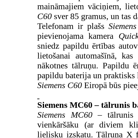
maināmajiem
vāciņiem, liet
C60
sver 85 gramus, un tas d
Telefonam ir plašs
Siemens
pievienojama kamera
Quic
sniedz papildu ērtības auto
lietošanai automašīnā, ka
nākotnes tālruņu. Papildu ēr
papildu baterija un praktisks
Siemens C60
Eiropā būs piee
Siemens MC60 – tālrunis ba
Siemens
MC60
– tālrunis 
vienkāršāku (ar diviem kl
lielisku izskatu. Tālruņa X