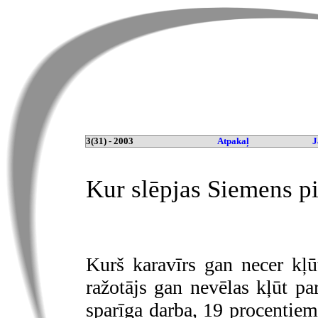
3(31) - 2003
Atpakaļ
J
Kur slēpjas Siemens pi
Kurš karavīrs gan necer kļūt
ražotājs gan nevēlas kļūt p
sparīga darba, 19 procentie