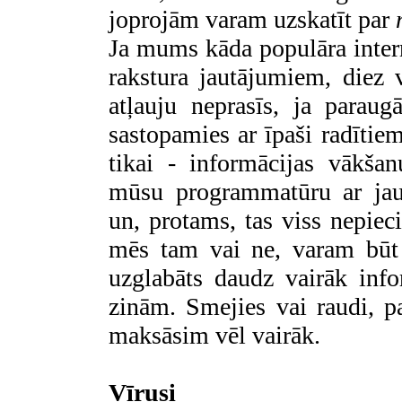
joprojām varam uzskatīt par
Ja mums kāda populāra intern
rakstura jautājumiem, diez
atļauju neprasīs, ja parau
sastopamies ar īpaši radītie
tikai - informācijas vākšan
mūsu programmatūru ar jau
un, protams, tas viss nepie
mēs tam vai ne, varam būt 
uzglabāts daudz vairāk inf
zinām. Smejies vai raudi, 
maksāsim vēl vairāk.
Vīrusi