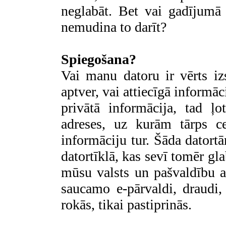
neglabāt. Bet vai gadījum
nemudina to darīt?
Spiegošana?
Vai manu datoru ir vērts izs
aptver, vai attiecīgā informāc
privātā informācija, tad ļ
adreses, uz kurām tārps ce
informāciju tur. Šāda datort
datortīklā, kas sevī tomēr g
mūsu valsts un pašvaldību 
saucamo e-pārvaldi, draudi
rokās, tikai pastiprinās.