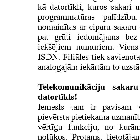
kā datortīkli, kuros sakari 
programmatūras palīdzību
nomainītas ar ciparu sakar
pat grūti iedomājams bez
iekšējiem numuriem. Viens
ISDN. Filiāles tiek savienota
analogajām iekārtām to uzstād
Telekomunikāciju sakaru
datortīkls!
Iemesls tam ir pavisam vi
pievērsta pietiekama uzmanīb
vērtīgu funkciju, no kurā
nolūkos. Protams, lietotāja