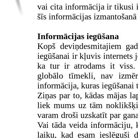
vai cita informācija ir tikusi
šīs informācijas izmantošanā v
Informācijas iegūšana
Kopš deviņdesmitajiem gad
iegūšanai ir kļuvis internets 
ka tur ir atrodams it viss
globālo tīmekli, nav izmē
informācija, kuras iegūšanai t
Ziņas par to, kādas mājas l
liek mums uz tām noklikšķi
varam droši uzskatīt par gana
Vai tāda veida informāciju, k
laiku, kad esam ieslēguši d