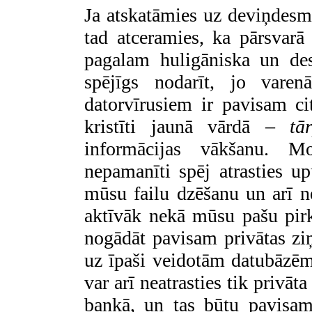
Ja atskatāmies uz deviņdesmi
tad atceramies, ka pārsvarā 
pagalam huligāniska un des
spējīgs nodarīt, jo varen
datorvīrusiem ir pavisam ci
kristīti jaunā vārdā –
tā
informācijas vākšanu. Mo
nepamanīti spēj atrasties up
mūsu failu dzēšanu un arī ne
aktīvāk nekā mūsu pašu pir
nogādāt pavisam privātas zi
uz īpaši veidotām datubāzēm
var arī neatrasties tik privā
bankā, un tas būtu pavisam