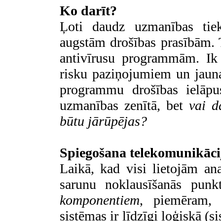
Ko darīt?
Ļoti daudz uzmanības tiek v
augstām drošības prasībām. T
antivīrusu programmām. Ik 
risku paziņojumiem un jaunat
programmu drošības ielāpus
uzmanības zenītā, bet
vai d
būtu jārūpējas?
Spiegošana telekomunikācij
Laikā, kad visi lietojām ana
sarunu noklausīšanās pun
komponentiem
, piemēram, 
sistēmas ir līdzīgi loģiskā 