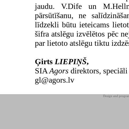
jaudu. V.Dife un M.Hell
pārsūtīšanu, ne salīdzināš
līdzekli būtu ieteicams lietot
šifra atslēgu izvēlētos pēc n
par lietoto atslēgu tiktu izdzē
Ģirts
LIEPIŅŠ
,
SIA
Agors
direktors, speciāl
gl@agors.lv
Design and progr