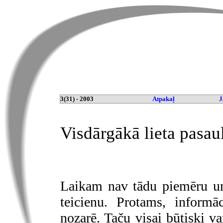
3(31) - 2003
Atpakaļ
J
Visdārgākā lieta pasaul
Laikam nav tādu piemēru un 
teicienu. Protams, inform
nozarē. Taču visai būtiski va