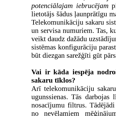
potenciālajam iebrucējam
pi
lietotājs šādus ļaunprātīgu 
Telekomunikāciju sakaru sist
un servisa numuriem. Tas, kur
veikt daudz dažādu uzstādīju
sistēmas konfigurāciju parast
būt diezgan sarežģīti gūt pār
Vai ir kāda iespēja nodro
sakaru tīklos?
Arī telekomunikāciju sakaru 
ugunssienas. Tās darbojas l
nosacījumu filtrus. Tādējādi
no nevēlamiem mēģinājumi