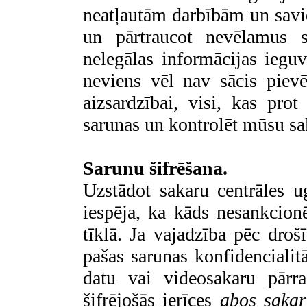
neatļautām darbībām un savi
un pārtraucot nevēlamus s
nelegālas informācijas iegu
neviens vēl nav sācis piev
aizsardzībai, visi, kas pro
sarunas un kontrolēt mūsu sa
Sarunu šifrēšana.
Uzstādot sakaru centrāles 
iespēja, ka kāds nesankcion
tīklā. Ja vajadzība pēc drošī
pašas sarunas konfidencialitā
datu vai videosakaru pārra
šifrējošās ierīces
abos sakar