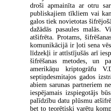
droši apmainīta ar otru sa
publiskajiem tīkliem vai kan
galos tiek novietotas šifrējošā
dažādās pasaules malās. Vi
atšifrēta. Protams, šifrēšan
komunikācijā ir ļoti sena vēs
līdzekļi ir attīstījušās arī i
šifrēšanas metodes, un pa
amerikāņu kriptogrāfu V
septiņdesmitajos gados izstr
abiem sarunas partneriem net
iespējamais izspiegotājs būs
palīdzību datu plūsmu atšifrē
bet to teorētiski varētu kom