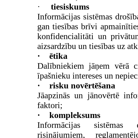
·
tiesiskums
Informācijas sistēmas drošī
gan tiesības brīvi apmainītie
konfidencialitāti un privāt
aizsardzību un tiesības uz at
·
ētika
Dalībniekiem jāņem vērā ci
īpašnieku intereses un nepie
·
risku novērtēšana
Jāapzinās un jānovērtē info
faktori;
·
kompleksums
Informācijas sistēmas d
risinājumiem, reglamentē