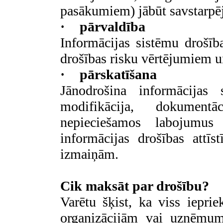
pasākumiem) jābūt savstarpē
·
pārvaldība
Informācijas sistēmu drošība
drošības risku vērtējumiem un
·
pārskatīšana
Jānodrošina informācijas 
modifikācija, dokumentā
nepieciešamos labojumus
informācijas drošības attīs
izmaiņām.
Cik maksāt par drošību?
Varētu šķist, ka viss ieprie
organizācijām vai uzņēmum