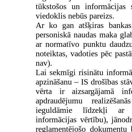
tūkstošos un informācijas 
viedoklis nebūs pareizs.
Ar ko gan atšķiras bankas
personiskā naudas maka gla
ar normatīvo punktu daudzu
noteiktas, vadoties pēc past
nav).
Lai sekmīgi risinātu informā
apzināšanu – IS drošības stāv
vērta ir aizsargājamā in
apdraudējumu realizēšanā
ieguldāmie līdzekļi ar 
informācijas vērtību), jānod
reglamentējošo dokumentu b