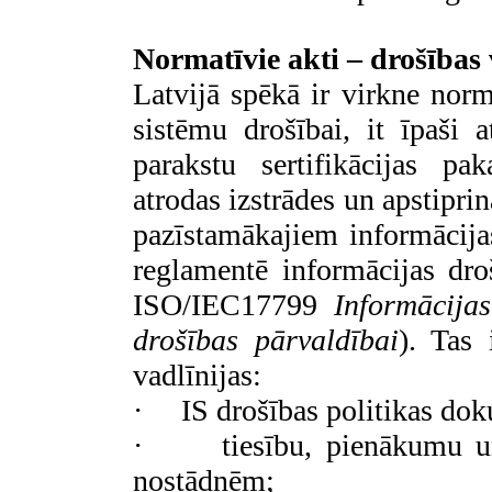
Normatīvie akti – drošības 
Latvijā spēkā ir virkne norm
sistēmu drošībai, it īpaši 
parakstu sertifikācijas p
atrodas izstrādes un apstiprin
pazīstamākajiem informācijas
reglamentē informācijas dr
ISO/IEC17799
Informācija
drošības pārvaldībai
). Tas 
vadlīnijas:
·
IS drošības politikas do
·
tiesību, pienākumu u
nostādnēm;