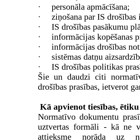
·
personāla apmācīšana;
·
ziņošana par IS drošības 
·
IS drošības pasākumu pl
·
informācijas kopēšanas p
·
informācijas drošības not
·
sistēmas datņu aizsardzīb
·
IS drošības politikas pra
Šie un daudzi citi normatī
drošības prasības, ietverot g
Kā apvienot tiesības, ētiku
Normatīvo dokumentu prasīb
uztvertas formāli - kā ne v
attieksme norāda uz nei