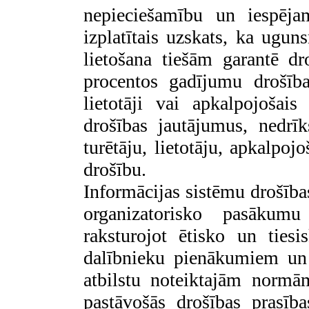
nepieciešamību un iespēja
izplatītais uzskats, ka ugu
lietošana tiešām garantē dr
procentos gadījumu drošība
lietotāji vai apkalpojošais
drošības jautājumus, nedrīk
turētāju, lietotāju, apkalpo
drošību.
Informācijas sistēmu drošības
organizatorisko pasākumu 
raksturojot ētisko un ties
dalībnieku pienākumiem un 
atbilstu noteiktajām normā
pastāvošās drošības prasīb