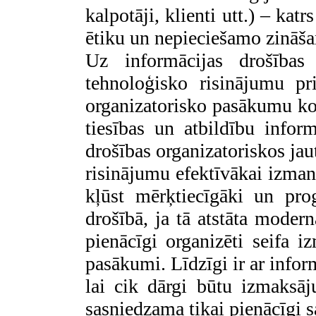
kalpotāji, klienti utt.) – kat
ētiku un nepieciešamo zināš
Uz informācijas drošības 
tehnoloģisko risinājumu pr
organizatorisko pasākumu k
tiesības un atbildību inform
drošības organizatoriskos jau
risinājumu efektīvākai izman
kļūst mērķtiecīgāki un pro
drošībā, ja tā atstāta modernā
pienācīgi organizēti seifa i
pasākumi. Līdzīgi ir ar infor
lai cik dārgi būtu izmaksāj
sasniedzama tikai pienācīgi s