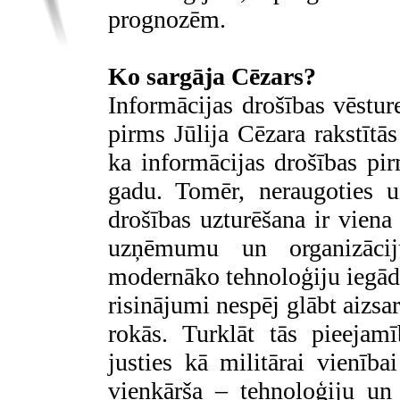
prognozēm.
Ko sargāja Cēzars?
Informācijas drošības vēstur
pirms Jūlija Cēzara rakstītās
ka informācijas drošības p
gadu. Tomēr, neraugoties u
drošības uzturēšana ir vie
uzņēmumu un organizācij
modernāko tehnoloģiju iegādei
risinājumi nespēj glābt aizs
rokās. Turklāt tās pieejam
justies kā militārai vienīb
vienkārša – tehnoloģiju un i