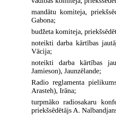
vadības komiteja, priekšsēdē
mandātu komiteja, priekšsē
Gabona;
budžeta komiteja, priekšsēdēt
noteikti darba kārtības jaut
Vācija;
noteikti darba kārtības ja
Jamieson), Jaunzēlande;
Radio reglamenta pielikums
Arasteh), Irāna;
turpmāko radiosakaru konf
priekšsēdētājs A. Nalbandjan