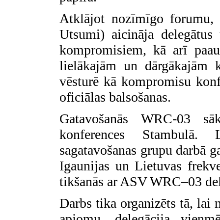
Atklājot nozīmīgo forumu, 
Utsumi) aicināja delegātus
kompromisiem, kā arī paaugs
lielākajām un dārgākajām k
vēsturē kā kompromisu konfe
oficiālas balsošanas.
Gatavošanās WRC‑03 sāk
konferences Stambulā. L
sagatavošanas grupu darbā 
Igaunijas un Lietuvas frekv
tikšanās ar ASV WRC–03 del
Darbs tika organizēts tā, la
apjomu, delegācija vienmē