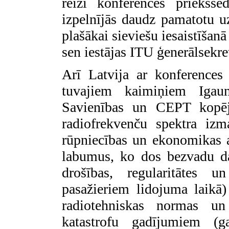
reizi konferences priekšsē
izpelnījās daudz pamatotu u
plašākai sieviešu iesaistīšanā
sen iestājas ITU ģenerālsekre
Arī Latvija ar konferences
tuvajiem kaimiņiem Igau
Savienības un CEPT kopējā
radiofrekvenču spektra izm
rūpniecības un ekonomikas att
labumus, ko dos bezvadu dato
drošības, regularitātes 
pasažieriem lidojuma laikā) 
radiotehniskas normas un
katastrofu gadījumiem (g