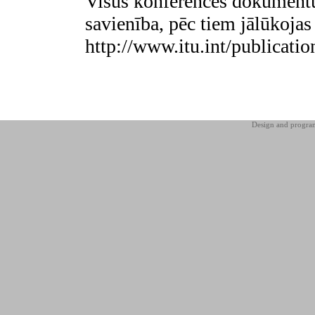
Visus konferences dokumentu
savienība, pēc tiem jālūkoja
http://www.itu.int/publicatio
Design and progr