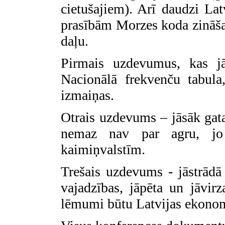
cietušajiem). Arī daudzi Lat
prasībām Morzes koda zināša
daļu.
Pirmais uzdevumus, kas jā
Nacionālā frekvenču tabula
izmaiņas.
Otrais uzdevums – jāsāk gata
nemaz nav par agru, jo 
kaimiņvalstīm.
Trešais uzdevums - jāstrādā 
vajadzības, jāpēta un jāvirz
lēmumi būtu Latvijas ekonom