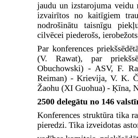
jaudu un izstarojuma veidu r
izvairītos no kaitīgiem tr
nodrošinātu taisnīgu piekļ
cilvēcei piederošs, ierobežots
Par konferences priekšsēdēt
(V. Rawat), par priekšs
Obuchowski) - ASV, F. Ran
Reiman) - Krievija, V. K. 
Žaohu (XI Guohua) - Ķīna, N. 
2500 delegātu no 146 valst
Konferences struktūra tika r
pieredzi. Tika izveidotas ast