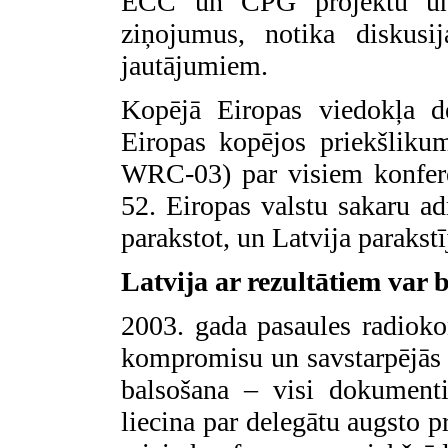
ECC un CPG projektu un s
ziņojumus, notika diskus
jautājumiem.
Kopējā Eiropas viedokļa de
Eiropas kopējos priekšlik
WRC-03) par visiem konfere
52. Eiropas valstu sakaru adm
parakstot, un Latvija parakst
Latvija ar rezultātiem var 
2003. gada pasaules radioko
kompromisu un savstarpējās 
balsošana – visi dokumenti
liecina par delegātu augsto pr