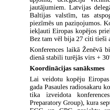
jautājumiem. Latvijas deleg
Baltijas valstīm, tas atsp
piezīmēs un paziņojumos. Ko
iekļauti Eiropas kopējos pri
Bez tam vēl bija 27 citi tieši
Konferences laikā Ženēvā bij
dienā stabili turējās virs + 30
Koordinācijas sanāksmes
Lai veidotu kopēju Eiropas
gada Pasaules radiosakaru ko
tika izveidota konferenc
Preparatory Group), kura sep