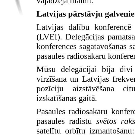
vajadzēja mainīt.
Latvijas pārstāvju galveni
Latvijas dalību konferencē 
(LVEI). Delegācijas pamats
konferences sagatavošanas s
pasaules radiosakaru konfere
Mūsu delegācijai bija divi
virzīšana un Latvijas frekv
pozīciju aizstāvēšana ci
izskatīšanas gaitā.
Pasaules radiosakaru konfe
pasaules radistu
svētos raks
satelītu orbītu izmantošanu