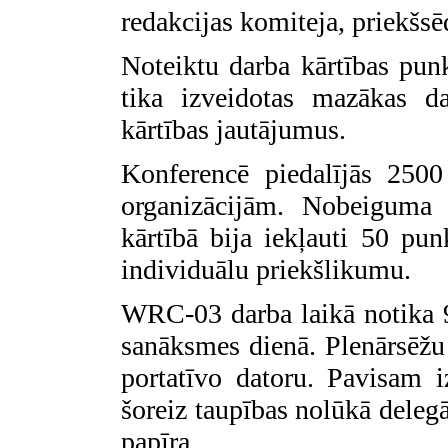
redakcijas komiteja, priekšsē
Noteiktu darba kārtības pu
tika izveidotas mazākas da
kārtības jautājumus.
Konferencē piedalījās 250
organizācijām. Nobeiguma 
kārtībā bija iekļauti 50 pu
individuālu priekšlikumu.
WRC-03 darba laikā notika 9
sanāksmes dienā. Plenārsēžu l
portatīvo datoru. Pavisam 
šoreiz taupības nolūkā delegā
papīra.