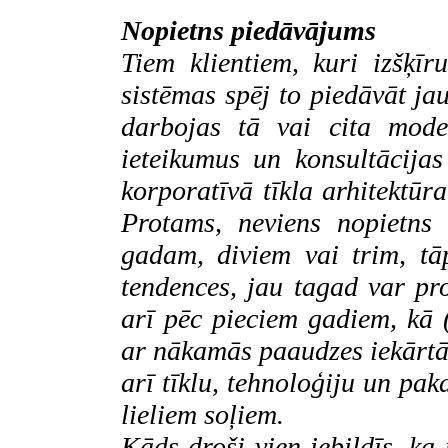
Nopietns piedāvājums
Tiem klientiem, kuri izšķī
sistēmas
spēj to piedāvāt jau
darbojas tā vai cita mode
ieteikumus un konsultācijas
korporatīvā tīkla arhitektūr
Protams, neviens nopietns
gadam, diviem vai trim, tā
tendences, jau tagad var prog
arī pēc pieciem gadiem, kā (
ar nākamās paaudzes iekārtā
arī tīklu, tehnoloģiju un pa
lieliem soļiem.
Kāds droši vien iebildīs, ka