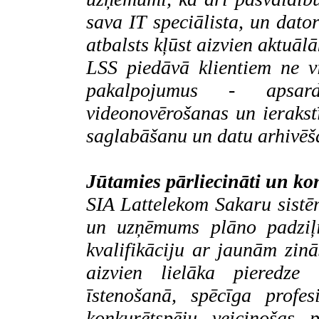
sava IT speciālista, un dator
atbalsts kļūst aizvien aktuālā
LSS piedāvā klientiem ne vi
pakalpojumus - apsard
videonovērošanas un ierakst
saglabāšanu un datu arhivēša
Jūtamies pārliecināti un ko
SIA
Lattelekom Sakaru sist
un uzņēmums plāno padziļi
kvalifikāciju ar jaunām zin
aizvien lielāka pieredze 
īstenošanā, spēcīga profe
konkurētspēju veicinošas 