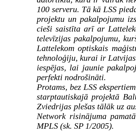
100 serveru. Tā kā LSS pied
projektu un pakalpojumu iz
cieši saistīta arī ar
Lattel
televīzijas pakalpojumu, kur
Lattelekom
optiskais maģist
tehnoloģiju, kurai ir Latvij
iespējas, lai jaunie pakalpo
perfekti nodrošināti.
Protams, bez LSS ekspertiem 
starptautiskajā projektā
Bal
Zviedrijas plešas tālāk uz 
Network
risinājuma pamatā
MPLS (sk. SP 1/2005).