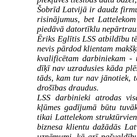
Šobrīd Latvijā ir daudz firm
risinājumus, bet
Lattelekom
piedāvā datortīklu nepārtrau
Ēriks Eglītis LSS atbildību tē
nevis pārdod klientam makšķ
kvalificētam darbiniekam - u
dīķī nav uzradusies kāda plē
tāds, kam tur nav jānotiek, t
drošības draudus.
LSS darbinieki atrodas visā
kļūmes gadījumā būtu tuvāk 
tikai
Lattelekom
struktūrvien
biznesa klientu dažādās Latv
uzņēmumi, kā arī pašvaldību