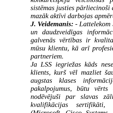
sistēmas
justies pārliecinoši
mazāk aktīvi darbojas apmē
J. Veidemanis:
-
Lattelekom 
un daudzveidīgas informāc
galvenās vērtības ir kvalit
mūsu klientu, kā arī profe
partneriem.
Ja LSS iegriežas kāds nese
klients, kurš vēl mazliet ša
augstas klases informāci
pakalpojumus, būtu vērts 
nodēvējuši par
slavas zā
kvalifikācijas sertifikā
(
Microsoft, Cisco Systems,