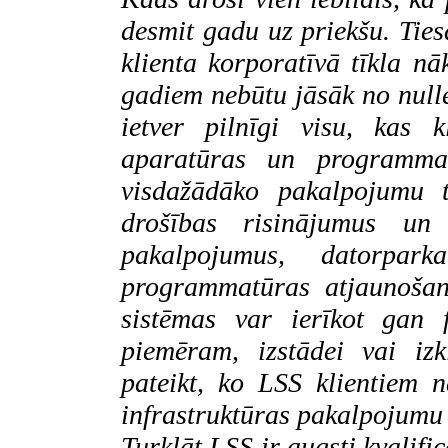
desmit gadu uz priekšu. Tie
klienta korporatīvā tīkla nā
gadiem nebūtu jāsāk no null
ietver pilnīgi visu, kas k
aparatūras un programmat
visdažādāko pakalpojumu t
drošības risinājumus un
pakalpojumus, datorpar
programmatūras atjaunošan
sistēmas
var ierīkot gan fi
piemēram, izstādei vai iz
pateikt, ko LSS klientiem 
infrastruktūras pakalpojumu 
Turklāt LSS ir augsti kvalific