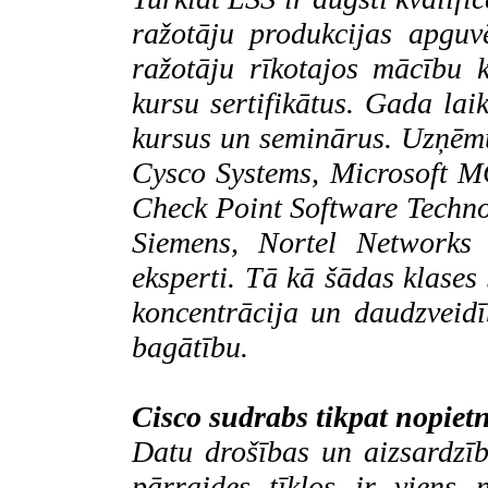
ražotāju produkcijas apguv
ražotāju rīkotajos mācību 
kursu sertifikātus. Gada la
kursus un seminārus. Uzņ
Cysco Systems
,
Microsoft
M
Check Point Software Techno
Siemens, Nortel Networks
u
eksperti. Tā kā šādas klases 
koncentrācija un daudzveid
bagātību.
Cisco sudrabs tikpat nopiet
Datu drošības un aizsardzī
pārraides tīklos ir viens