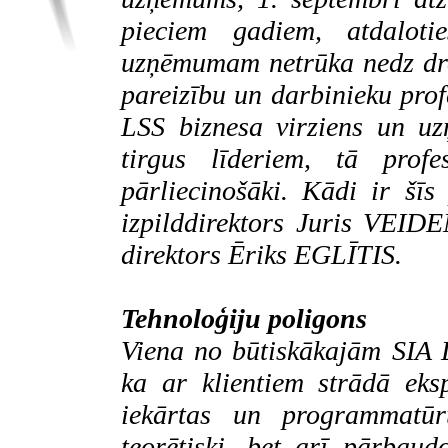
pieciem gadiem, atdaloti
uzņēmumam netrūka nedz dros
pareizību un darbinieku prof
LSS biznesa virziens un u
tirgus līderiem, tā profe
pārliecinošāki. Kādi ir šī
izpilddirektors Juris VEI
direktors Ēriks EGLĪTIS.
Tehnoloģiju poligons
Viena no būtiskākajām SIA
ka ar klientiem strādā eksp
iekārtas un programmatūru
teorētiski, bet arī pārbau