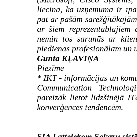
liecina, ka uzņēmumā ir īpaš
pat ar pašām sarežģītākajām 
ar šiem reprezentablajiem
nemin tos sarunās ar klien
piedienas profesionālam un 
Gunta KĻAVIŅA
Piezīme
* IKT - informācijas un komu
Communication Technologi
pareizāk lietot līdzšinējā I
konverģences tendencēm.
SIA
Lattelekom Sakaru sist