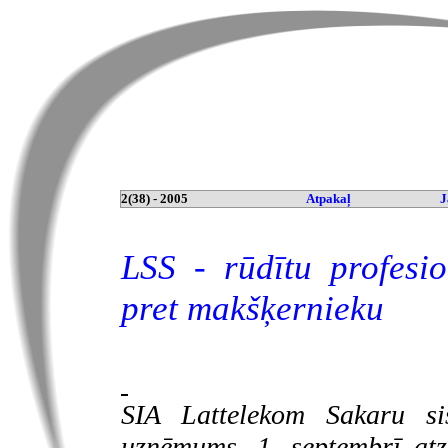
2(38) - 2005
Atpakaļ
J
LSS - rūdītu profes
pret makšķernieku
SIA
Lattelekom Sakaru s
uzņēmums, 1. septembrī atz