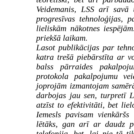
Veidemanis, LSS arī savā 
progresīvas tehnoloģijas, 
lieliskām nākotnes iespējām.
priekšā laikam.
Lasot publikācijas par tehn
katra trešā piebārstīta ar
v
balss pārraides pakalpo
protokola pakalpojumu vei
joprojām izmantojam samērā
darbojas jau sen, turpretī L
atzīst to efektivitāti, bet 
Iemesls pavisam vienkāršs
lētāks, gan arī ar daudz p
telefonija, bet, lai pie tā 