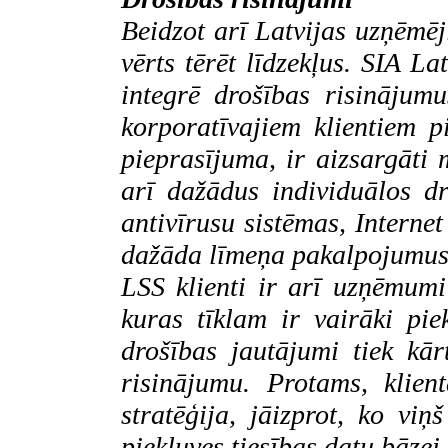
Beidzot arī Latvijas uzņēmēj
vērts tērēt līdzekļus. SIA
Lat
integrē drošības risinājum
korporatīvajiem klientiem p
pieprasījuma, ir aizsargāti m
arī dažādus individuālos d
antivīrusu sistēmas,
Interne
dažāda līmeņa pakalpojumus 
LSS klienti ir arī uzņēmumi
kuras tīklam ir vairāki pi
drošības jautājumi tiek kār
risinājumu. Protams, klie
stratēģija, jāizprot, ko viņ
piekļuves tiesības datu bāzei,