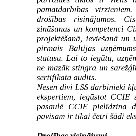
pamatdarbības virzienie
drošības risinājumos.
Cis
zināšanas un kompetenci
Ci
projektēšanā, ieviešanā un 
pirmais Baltijas uzņēmum
statusu. Lai to iegūtu, uzņ
ne mazāk stingra un sarežģī
sertifikāta audits.
Nesen divi LSS darbinieki k
ekspertiem, iegūstot CCIE se
pasaulē CCIE pielīdzina d
pavisam ir tikai četri šādi eks
Drošības risinājumi