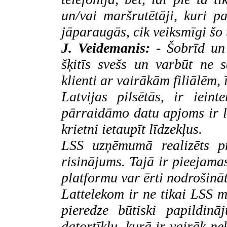
un/vai maršrutētāji, kuri p
jāparaugās, cik veiksmīgi šo t
J. Veidemanis:
- Šobrīd un
šķitīs svešs un varbūt ne se
klienti ar vairākām filiālēm, 
Latvijas pilsētās, ir ieint
pārraidāmo datu apjoms ir li
krietni ietaupīt līdzekļus.
LSS
uzņēmumā realizēts p
risinājums. Tajā ir pieejama
platformu var ērti nodrošināt
Lattelekom
ir ne tikai LSS m
pieredze būtiski papildinā
datortīklu, kurā ir vairāk n