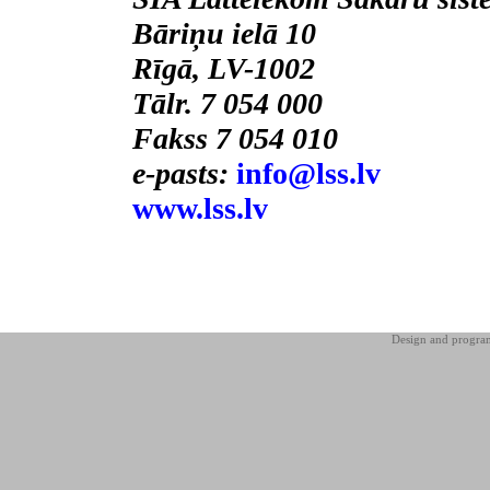
Bāriņu ielā 10
Rīgā, LV-1002
Tālr. 7 054 000
Fakss 7 054 010
e-pasts:
info@lss.lv
www.lss.lv
Design and progr