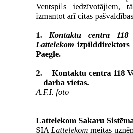
Ventspils iedzīvotājiem, t
izmantot arī citas pašvaldība
1.
Kontaktu centra 118
V
Lattelekom
izpilddirektors
Paegle.
2.
Kontaktu centra 118 V
darba vietas.
A.F.I. foto
Lattelekom Sakaru Sistēma
SIA
Lattelekom
meitas uzņ