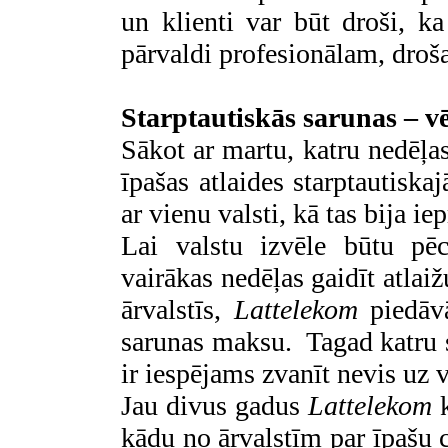
un klienti var būt droši, 
pārvaldi profesionālam, dro
Starptautiskās sarunas – vē
Sākot ar martu, katru nedēļa
īpašas atlaides starptautisk
ar vienu valsti, kā tas bija iep
Lai valstu izvēle būtu pēc
vairākas nedēļas gaidīt atlai
ārvalstīs,
Lattelekom
piedāv
sarunas maksu. Tagad katru 
ir iespējams zvanīt nevis uz 
Jau divus gadus
Lattelekom
k
kādu no ārvalstīm par īpašu ce