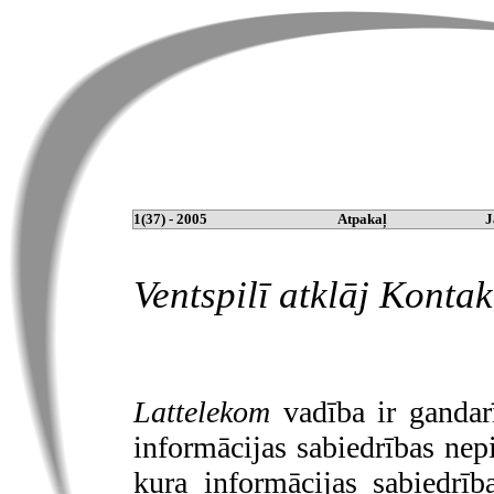
1(37) - 2005
Atpakaļ
J
Ventspilī atklāj Konta
Lattelekom
vadība ir gandarī
informācijas sabiedrības nep
kura informācijas sabiedrīb