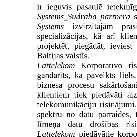
ir ieguvis pasaulē ietekmīg
Systems
Sudraba partnera
s
Systems
izvirzītajām pra
specializācijas, kā arī kli
projektēt, piegādāt, ievie
Baltijas valstīs.
Lattelekom
Korporatīvo ri
gandarīts, ka paveikts liel
biznesa procesu sakārtoša
klientiem tiek piedāvāti aiz
telekomunikāciju risinājumi.
spektru no datu pārraides, t
līmeņa datu drošības ri
Lattelekom
piedāvātie korpor