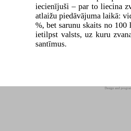
iecienījuši – par to liecina
atlaižu piedāvājuma laikā: vi
%, bet sarunu skaits no 100 
ietilpst valsts, uz kuru zva
santīmus.
Design and progr