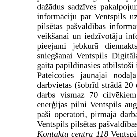
dažādus sadzīves pakalpoju
informāciju par Ventspils 
pilsētas pašvaldības informa
veikšanai un iedzīvotāju in
pieejami jebkurā diennakt
sniegšanai Ventspils Digitāl
gaitā papildināsies atbilstoš
Pateicoties jaunajai nodaļa
darbvietas (šobrīd strādā 20 
darbs vismaz 70 cilvēkiem)
enerģijas pilni Ventspils au
paši operatori, pirmajā darb
Ventspils pilsētas pašvaldīb
Kontaktu centra 118
Ventspi