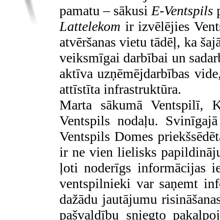
pamatu – sākusi
E-Ventspils
p
Lattelekom
ir izvēlējies Ven
atvēršanas vietu tādēļ, ka šaj
veiksmīgai darbībai un sadarb
aktīva uzņēmējdarbības vide,
attīstīta infrastruktūra.
Marta sākumā Ventspilī, K
Ventspils nodaļu. Svinīgaj
Ventspils Domes priekšsēdēt
ir ne vien lielisks papildin
ļoti noderīgs informācijas 
ventspilnieki var saņemt in
dažādu jautājumu risināšanas
pašvaldību sniegto pakalpo