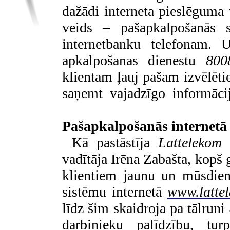
dažādi interneta pieslēgum
veids – pašapkalpošanās
internetbanku telefonam.
Uz
apkalpošanas dienestu
800
klientam ļauj pašam izvēlēti
saņemt vajadzīgo informāci
Pašapkalpošanās internetā
Kā pastāstīja
Latteleko
vadītāja Irēna Zabašta, kop
klientiem jaunu un mūsdien
sistēmu internetā
www.lattel
līdz šim skaidroja pa tālruni
darbinieku palīdzību, tur