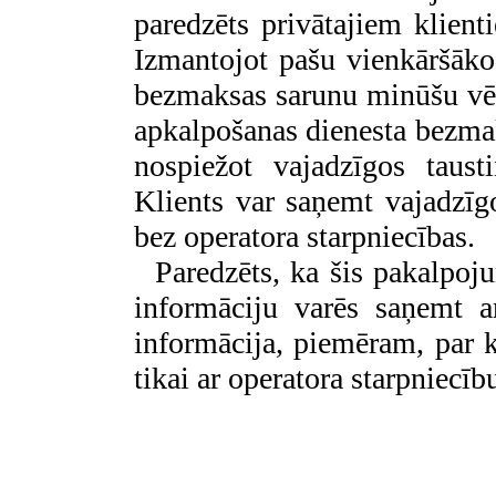
paredzēts
privātajiem klien
Izmantojot pašu vienkāršāko 
bezmaksas sarunu minūšu vē
apkalpošanas dienesta bezm
nospiežot vajadzīgos taust
Klients var saņemt vajadzī
bez operatora starpniecības.
Paredzēts, ka šis pakalpoj
informāciju varēs saņemt ar
informācija, piemēram, par k
tikai ar operatora starpniecīb