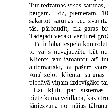
Tur redzamas visas sarunas, 
beigām, līdz, piemēram, 10
sakārtot sarunas pēc zvanīt
tās, pārbaudīt, cik garas b
Tādējādi vecāki var turēt gro
Tā ir laba iespēja kontrolēt
to vairs nevajadzētu būt n
Klients var izmantot arī int
automātiski, lai pašam vairs
Analizējot klienta saruna
piedāvā viņam izdevīgāko tar
Lai kļūtu par sistēmas l
pieteikuma veidlapa, kas at
jāpiezvana no mājas tālru