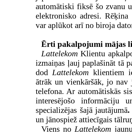
automātiski fiksē šo zvanu u
elektronisko adresi. Rēķina 
var aplūkot arī no biroja dato
Ērti pakalpojumi mājas l
Lattelekom
Klientu apkalp
izmaiņas ļauj paplašināt tā 
dod
Lattelekom
klientiem i
ātrāk un vienkāršāk, jo nav
telefona. Ar automātiskās sis
interesējošo informāciju 
specializējas šajā jautājumā
.
un jānospiež attiecīgais tālru
Viens no
Lattelekom
jaun