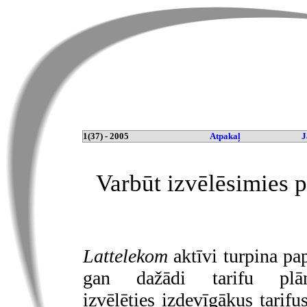
1(37) - 2005
Atpakaļ
J
Varbūt izvēlēsimies 
Lattelekom
aktīvi turpina pa
gan dažādi tarifu plā
izvēlēties izdevīgākus tarif