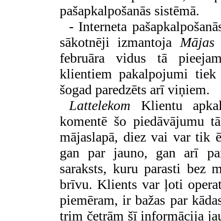
pašapkalpošanās sistēmā.
- Interneta pašapkalpošanā
sākotnēji izmantoja
Māja
februāra vidus tā pieejam
klientiem pakalpojumi tiek 
šogad paredzēts arī viņiem.
Lattelekom
Klientu apka
komentē šo piedāvājumu tā:
mājaslapā, diez vai var tik 
gan par jauno, gan arī par
saraksts, kuru parasti bez 
brīvu. Klients var ļoti opera
piemēram, ir bažas par kāda
trim četrām šī informācija jau