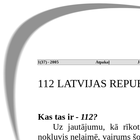
1(37) - 2005
Atpakaļ
J
112 LATVIJAS REPU
Kas tas ir -
112?
Uz jautājumu, kā rīkot
nokļuvis nelaimē, vairums šod