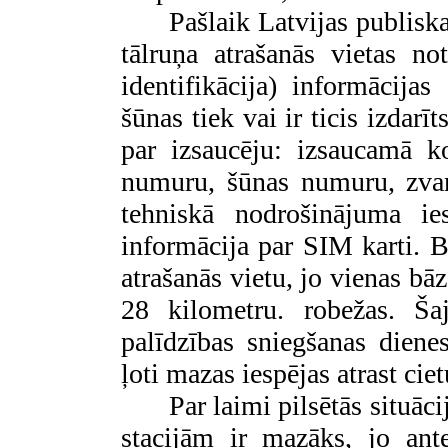
Pašlaik Latvijas publisk
tālruņa atrašanās vietas n
identifikācija) informācija
šūnas tiek vai ir ticis izdarī
par izsaucēju: izsaucamā k
numuru, šūnas numuru, zvan
tehniskā nodrošinājuma i
informācija par SIM karti. Be
atrašanās vietu, jo vienas bāz
28 kilometru. robežas. Ša
palīdzības sniegšanas diene
ļoti mazas iespējas atrast ciet
Par laimi pilsētās situāc
stacijām ir mazāks, jo ante