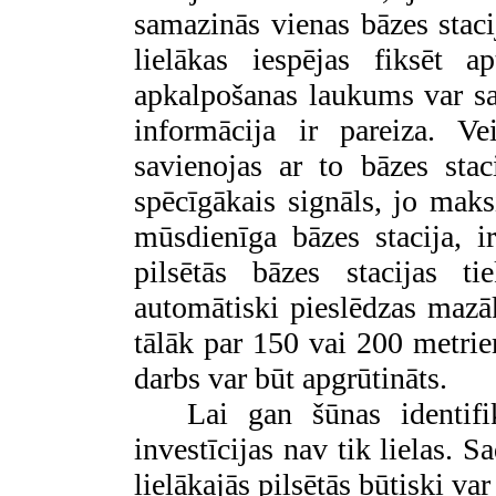
samazinās vienas bāzes staci
lielākas iespējas fiksēt a
apkalpošanas laukums var sa
informācija ir pareiza. V
savienojas ar to bāzes stac
spēcīgākais signāls, jo maks
mūsdienīga bāzes stacija, i
pilsētās bāzes stacijas ti
automātiski pieslēdzas mazāk 
tālāk par 150 vai 200 metrie
darbs var būt apgrūtināts.
Lai gan šūnas identifi
investīcijas nav tik lielas. 
lielākajās pilsētās būtiski va