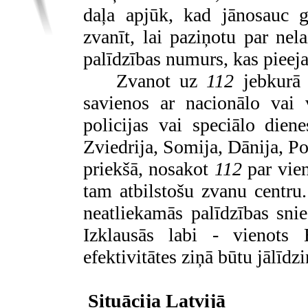
daļa apjūk, kad jānosauc g
zvanīt, lai paziņotu par nel
palīdzības numurs, kas pieeja
Zvanot uz
112
jebkurā 
savienos ar nacionālo vai 
policijas vai speciālo dien
Zviedrija, Somija, Dānija, Por
priekšā, nosakot
112
par vien
tam atbilstošu zvanu centru.
neatliekamās palīdzības snie
Izklausās labi - vienots
efektivitātes ziņā būtu jālīdz
Situācija Latvijā