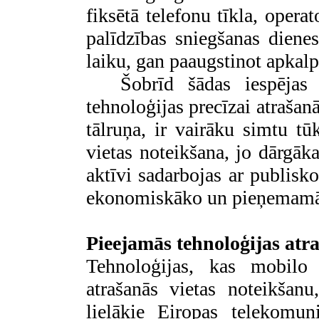
fiksētā telefonu tīkla, opera
palīdzības sniegšanas dienes
laiku, gan paaugstinot apkalp
Šobrīd šādas iespējas 
tehnoloģijas precīzai atrašan
tālruņa, ir vairāku simtu tū
vietas noteikšana, jo dārgā
aktīvi sadarbojas ar publisk
ekonomiskāko un pieņemamā
Pieejamās tehnoloģijas atra
Tehnoloģijas, kas mobilo 
atrašanās vietas noteikšanu
lielākie Eiropas telekomun