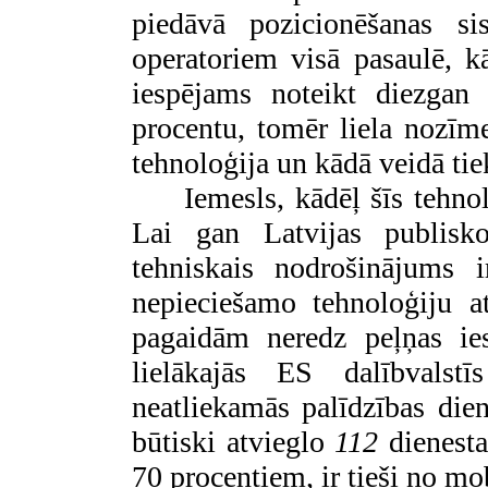
piedāvā pozicionēšanas si
operatoriem visā pasaulē, kā
iespējams noteikt diezgan 
procentu, tomēr liela nozīme
tehnoloģija un kādā veidā ti
Iemesls, kādēļ šīs tehnol
Lai gan Latvijas publisko
tehniskais nodrošinājums i
nepieciešamo tehnoloģiju at
pagaidām neredz peļņas ies
lielākajās ES dalībvalstī
neatliekamās palīdzības di
būtiski atvieglo
112
dienesta 
70 procentiem, ir tieši no mo