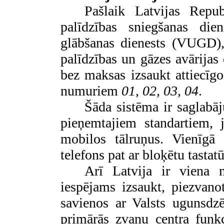
Pašlaik Latvijas Repu
palīdzības sniegšanas die
glābšanas dienests (VUGD), 
palīdzības un gāzes avārijas 
bez maksas izsaukt attiecīgo
numuriem
01, 02, 03, 04
.
Šāda sistēma ir saglabā
pieņemtajiem standartiem, 
mobilos tālruņus. Vienīg
telefons pat ar bloķētu tastat
Arī Latvija ir viena 
iespējams izsaukt, piezvan
savienos ar Valsts ugunsdzē
primārās zvanu centra funkc