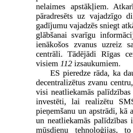
nelaimes apstākļiem. Atkar
pāradresēts uz vajadzīgo d
gadījumu vajadzēs sniegt atkā
glābšanai svarīgu informā
ienākošos zvanus uzreiz s
centrāli. Tādējādi Rīgas c
visiem
112
izsaukumiem.
ES pieredze rāda, ka dau
decentralizētus zvanu centru,
visi neatliekamās palīdzība
investēti, lai realizētu S
pieņemšanu un apstrādi, kā a
un neatliekamās palīdzības
mūsdienu tehnoloģijas, to