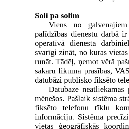
Soli pa solim
V
iens no galvenajie
palīdzības dienestu darbā ir
operatīvā dienesta darbinie
svarīgi zināt, no kuras vietas
runāt. Tādēļ, ņemot vērā pašr
sakaru likuma prasības, V
datubāzi publisko fiksēto tele
Datubāze neatliekamās p
mēnešos. Pašlaik sistēma str
fiksēto telefonu tīklu kom
informāciju. Sistēma precīzi
vietas ģeogrāfiskās koordi