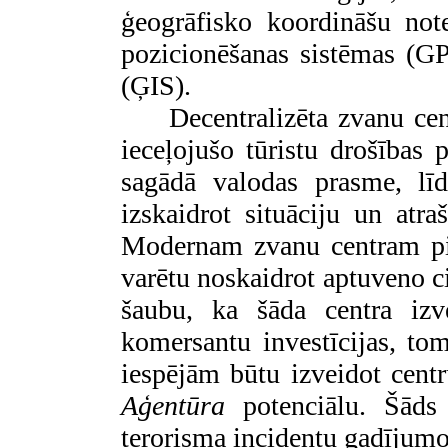
ģeogrāfisko koordināšu not
pozicionēšanas sistēmas (GP
(ĢIS).
Decentralizēta zvanu cen
ieceļojušo tūristu drošības 
sagādā valodas prasme, lī
izskaidrot situāciju un atra
Modernam zvanu centram pi
varētu noskaidrot aptuveno ci
šaubu, ka šāda centra izv
komersantu investīcijas, tom
iespējām būtu izveidot cen
Aģentūra
potenciālu. Šāds 
terorisma incidentu gadījumo